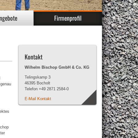
angebote
Firmenprofil
Kontakt
Wilhelm Bischop GmbH & Co. KG
Telingskamp 3
d
46395 Bocholt
lgenau
Telefon +49 2871 2584-0
E-Mail Kontakt
jektes
schop
ter